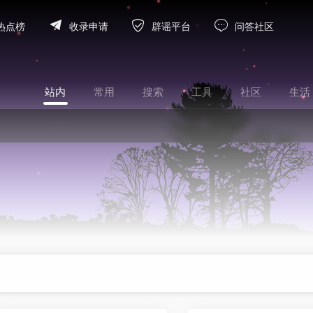
热点榜
收录申请
辟谣平台
问答社区
站内
常用
搜索
工具
社区
生活