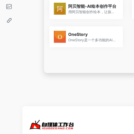
阿贝智能-AI绘本创作平台
用阿贝智能创作绘本，让孩子的创意有更多表现形式，让天马行空的想法更快实现；家长也可以把想讲的话在10分钟之内创作出一个绘本故事
OneStory
OneStory是一个多功能的AI故事生成助手，它通过AI技术降低了故事创作和视觉制作的门槛，使得专业人士和初学者都能够快速地将创意转化为视觉作品