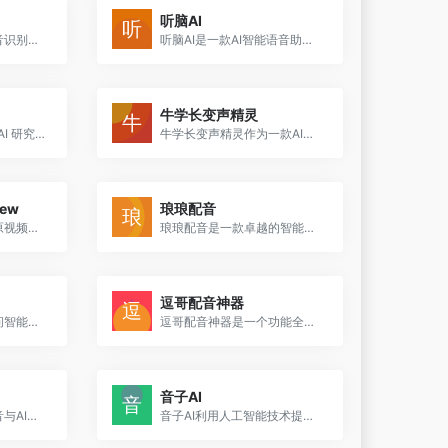
听脑AI
悦录依托同花顺的语音识别技术，为用户提供免费的录音转文字、语音转文字、视频字幕等服务，1小时音频最快5分钟出稿，准确率高达97%+，全程加密，文件信息安全。
听脑AI是一款AI智能语音助手，专注于语音转文本和实时录音总结，提供音视频转文字、实时录音转文本、AI总结、章节速览等功能。用户可以通过自由拖动文本查看音视频进度，享受便捷...
牛学长变声精灵
Voicebox 是由 Meta AI 研究团队开发的一款领先的语音生成模型。Voicebox 能够在六种语言中合成语音，消除瞬态噪声，编辑内容，在语言之间转移音频风格，并生成多样的语音样本。
牛学长变声精灵作为一款AI实时变声器，有着数百种变声特效，一键美化音色可适配各类游戏和直播软件。
ew
琅琅配音
音色模仿技术，保留原视频音色，可直接修改品牌和产品名称，通过其创新的技术和服务，为出海商家提供了一个强大的工具，以简化和加速产品营销视频的创作和本地化过程
琅琅配音是一款卓越的智能文本转语音工具，提供语音合成服务。
逗哥配音神器
魔音工坊是由北京小问智能科技有限公司开发的一款配音软件，为用户提供一站式AI配音服务。它被广泛应用于短视频制作、有声书、广告、宣传纪录片等领域，是一款专业的AI语音配音与...
逗哥配音神器是一个功能全面的在线配音平台，提供了从文案输入到配音生成、下载及字幕制作的一站式服务。
音子AI
酷音网是一个真人配音与AI配音、视频拍摄与制作、音乐作词与谱曲、视频策划与创意等领域的创作、交易、推广运营于一体的音视频交易服务平台，致力于打造专注音视频领域的商业生态圈。
音子AI利用人工智能技术提供了一系列便捷的音频处理服务，无论是音乐制作的音轨分离，还是有声读物的文本转语音，都能满足用户的不同需求。