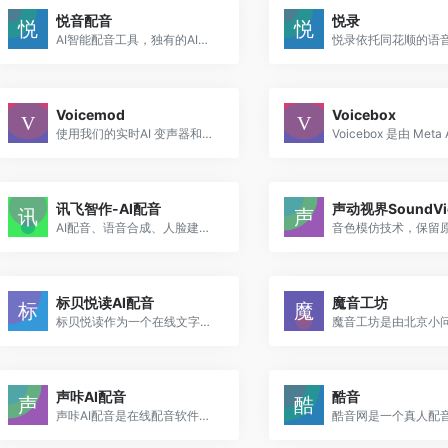
悦音配音
悦录
AI智能配音工具，独有的AI智能配音技术，更专业，完美贴近真人配音，AI模仿真人情感（怀旧、欢快、激情、伤心、抒情、惊讶等），支持多音字、停顿、整数、小数、数字等特色发音，...
Voicemod
Voicebox
使用我们的实时AI 变声器和音板表达自己，随时随地在元宇宙中成为您想要的人。为Roblox、OBS、VRChat、Discord等平台打造您的声音身份。
讯飞智作-AI配音
声动视界SoundVi
AI配音、语音合成、人脸建模、唇形预测、图形处理等，为用户提供的一个音视频生产平台。
标贝悦读AI配音
魔音工坊
标贝悦读作为一个在线文字转语音软件，以其快速、逼真的语音合成效果和丰富的发音人角色，适用于视频配音、美食教程、知识科普、生活妙招分享等多种场景。
声咔AI配音
酷音
声咔AI配音是在线配音软件平台，垂直深度音频效率工具，支持30多种个性化调音功能等，限制少对用户友好。