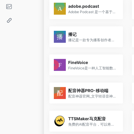
adobe.podcast
Adobe Podcast 是一个基于浏览器的AI音频录制和编辑工具，专为播客制作而设计。
播记
播记是一款专为播客创作者打造的智能shownotes生成工具。通过AI技术，帮助创作者快速生成高质量的播客shownotes，提升创作效率，优化内容管理。支持多种格式导出，让播客创作更轻松。
FineVoice
FineVoice是一种人工智能数字语音解决方案，可以帮助用户增强声音，并实时改变声音。它配有实时变声器，无限的音频和声音效果，录音室质量的录音机，文本到语音，语音到文本。
配音神器PRO-移动端
配音神器官网_文字转语音神器_配音神器pro_语音合成软件_专业配音神器_AI配音神器
TTSMaker马克配音
免费的AI配音平台，可以将文本转换成语音，支持50多种语言和300多种语音风格