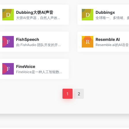
Dubbing大饼AI声音
Dubbingx
大饼AI变声器，自然人声效果，千种音色选择，全场景接入支持
FishSpeech
Resemble AI
由 FishAudio 团队开发的开源、先进的多语言文本到语音（TTS）合成项目。它旨在通过结合大语言模型（LLM）技术，提供高质量、多语言的语音合成解决方案。
FineVoice
FineVoice是一种人工智能数字语音解决方案，可以帮助用户增强声音，并实时改变声音。它配有实时变声器，无限的音频和声音效果，录音室质量的录音机，文本到语音，语音到文本。
1
2