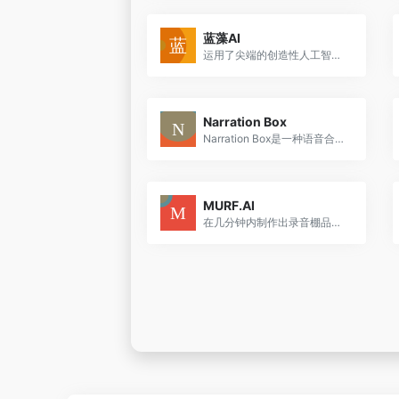
蓝藻AI
运用了尖端的创造性人工智能技术，致力于向用户提供流畅的自然语言处理与生成服务。这涵盖了从文字到语音的转换、语音辨识以及对话管理等多项功能。
Narration Box
Narration Box是一种语音合成服务，用户可以创建画外音、旁白、有声读物、音频页面、播客等。它拥有超过700个人工智能增强的仿人叙述者，支持20多种语言，功能强大的语音编辑器，...
MURF.AI
在几分钟内制作出录音棚品质的配音。将 Murf 逼真的 AI 声音用于播客、视频和所有专业演示