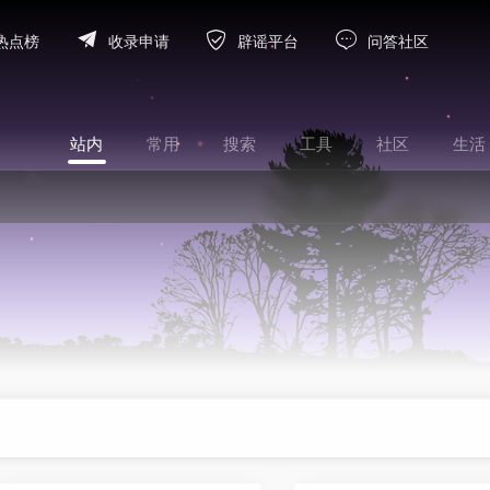
热点榜
收录申请
辟谣平台
问答社区
站内
常用
搜索
工具
社区
生活