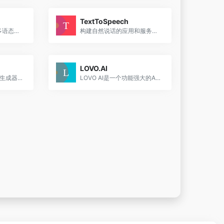
TextToSpeech
全球唯一、多情绪、多语态、全可控的AI配音产品
构建自然说话的应用和服务，从 147 种语言和变体中选择 456 种语音
LOVO.AI
Resemble.ai的AI语音生成器是一个完整的生成式语音AI工具包，允许您在几秒钟内创建类似人类的声音。
LOVO AI是一个功能强大的AI语音生成器，它通过提供多样化的语音选项和易用的编辑工具，帮助用户快速创建引人入胜的视频和音频内容。