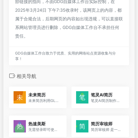
部链接的指向，不由GDG自媒体工作台实际控制，在
2025年3月24日 下午7:35收录时，该网页上的内容，都
属于合规合法，后期网页的内容如出现违规，可以直接联
系网站管理员进行删除，GDG自媒体工作台不承担任何
责任。
GDG自媒体工作台致力于优质、实用的网络站点资源收集与分
享！
相关导航
未来简历
笔灵AI简历
未来简历利用GLM-130B大模型技术，为用户提供专业、个性化的简历定制服务。它通过深入分析招聘需求，优化简历内容，提供ATS友好的模板，以及面试预测助手，帮助求职者提高面试机会。
笔灵AI简历制作工具是一个在线服务，它允许用户通过简单的步骤生成专业的个人简历。用户只需输入目标职位，系统就能一键生成简历，帮助用户轻松吸引HR的注意。
热速美斯
简历审核师
无需登录即可使用，本地存储保护隐私
简历审核师 是一个利用人工智能技术帮助求职者优化简历的平台。它通过 AI 技术分析用户的简历，并提供反馈，确保简历内容与申请的工作相匹配。