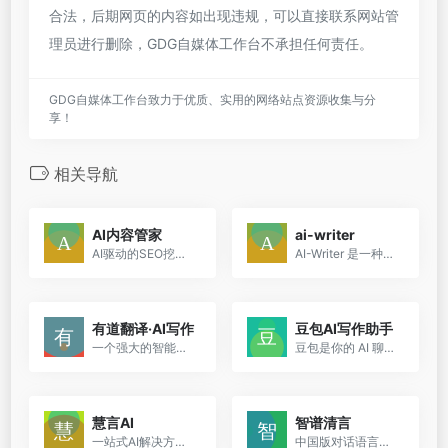
合法，后期网页的内容如出现违规，可以直接联系网站管
理员进行删除，GDG自媒体工作台不承担任何责任。
GDG自媒体工作台致力于优质、实用的网络站点资源收集与分
享！
相关导航
AI内容管家
ai-writer
AI驱动的SEO挖词、写作、发布工具
AI-Writer 是一种基于人工智能的内容创建工具
有道翻译·AI写作
豆包AI写作助手
一个强大的智能写作工具，它通过一键生成和高级润色功能，极大地提高了写作的效率和质量。多端同步和智能唤起功能使得用户可以随时随地进行创作，非常适合需要快速产出高质量文档...
豆包是你的 AI 聊天智能对话问答助手，写作文案翻译情感陪伴编程全能工具。豆包为你答疑解惑，提供灵感，辅助创作，也可以和你畅聊任何你感兴趣的话题。
慧言AI
智谱清言
一站式AI解决方案，全能聚合平台
中国版对话语言模型，与GLM大模型进行对话。