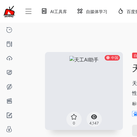
AI工具库
自媒体学习
百度
自
中国
天
性
标
0
4,147