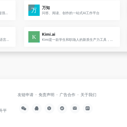
万知
全球开源AI大模型鼻祖，AI浪潮引领者，超强逻辑推理及编程写作能力
问答、阅读、创作的一站式AI工作平台
Kimi.ai
商汤商量SenseChat是由商汤科技推出的语言大模型，提供对话和文档理解服务，能够处理百科问答、图片理解、数学解答、代码编写等多种任务。
Kimi是一款学生和职场人的新质生产力工具，帮你解读论文，策划方案，创作小说，写代码查BUG，多语言翻译，有问题问Kimi，一键解决你的所有难题。
友链申请
免责声明
广告合作
关于我们
升平