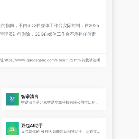
的指向，不由GDG自媒体工作台实际控制，在2025
站管理员进行删除，GDG自媒体工作台不承担任何责
ttps://www.iguodegang.com/sites/1172.html转载请注明
智谱清言
智谱清言是北京智谱华章科技有限公司推出的一款生成式AI助手，旨在为用户提供全方位的智能服务。
豆包AI助手
豆包是你的 AI 聊天智能对话问答助手，写作文案翻译情感陪伴编程全能工具。豆包为你答疑解惑，提供灵感，辅助创作，也可以和你畅聊任何你感兴趣的话题。