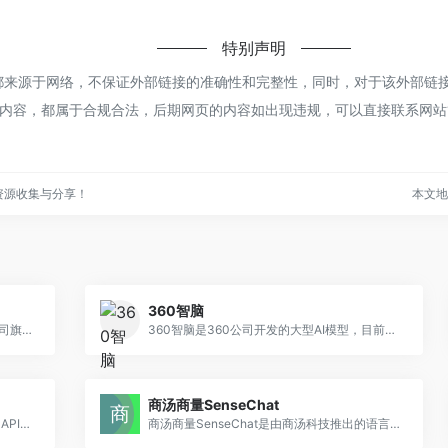
特别声明
手都来源于网络，不保证外部链接的准确性和完整性，同时，对于该外部链接
页上的内容，都属于合规合法，后期网页的内容如出现违规，可以直接联系网
资源收集与分享！
本文地址h
360智脑
一款多功能的AI智能问答助手 MiniMax公司旗下的海螺问问，是一款依托于深度学习技术的问答系统，它采用了公司自主研发的MoE模型。
360智脑是360公司开发的大型AI模型，目前处于内测阶段，提供多种智能服务和功能。
商汤商量SenseChat
Kie.ai 提供了高性价比的的DeepSeek R1 API，具备强大的推理能力和流式输出。
商汤商量SenseChat是由商汤科技推出的语言大模型，提供对话和文档理解服务，能够处理百科问答、图片理解、数学解答、代码编写等多种任务。