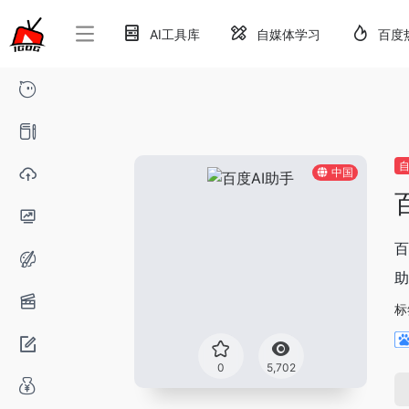
AI工具库
自媒体学习
百度
自
中国
百
助
标
0
5,702