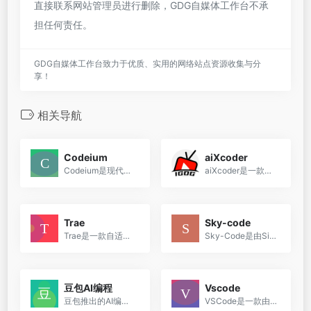
直接联系网站管理员进行删除，GDG自媒体工作台不承
担任何责任。
GDG自媒体工作台致力于优质、实用的网络站点资源收集与分
享！
相关导航
Codeium
aiXcoder
Codeium是现代编码超级大国，是一个免费的人工智能代码完成工具。它支持超过20多种语言，并与您最喜欢的ide集成。
aiXcoder是一款利用人工智能技术提升编程效率的插件，旨在通过AI技术为开发者提供无限赋能。它是由硅心科技开发的核心产品，是国内首款基于深度学习的智能化软件开发工具。
Trae
Sky-code
Trae是一款自适应人工智能集成开发环境（IDE），旨在通过与开发者的协作，提升工作效率，帮助团队更快地交付项目。
Sky-Code是由SingularityAI研发的AI代码生成工具，旨在支持多种主流编程语言，帮助开发人员提高编码效率和质量。
豆包AI编程
Vscode
豆包推出的AI编程新功能，旨在通过AI技术简化编程流程，提升开发效率。该功能支持一键上传本地代码文件和实时引入GitHub开源仓库，提供沉浸式代码阅读体验和精准圈选代码提问功能
VSCode是一款由Microsoft开发的免费开源代码编辑器，支持多种语言和技术，功能强大且广受开发人员欢迎。