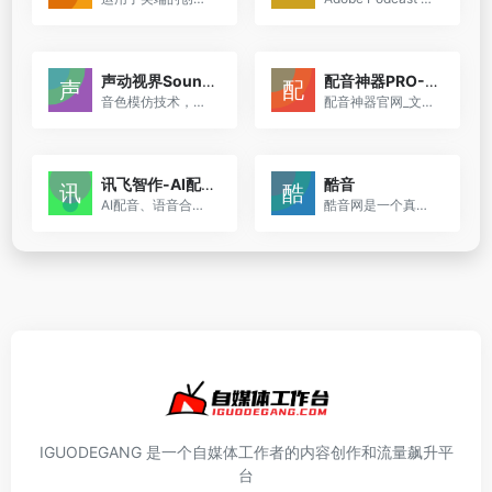
声动视界SoundView
配音神器PRO-移动端
音色模仿技术，保留原视频音色，可直接修改品牌和产品名称，通过其创新的技术和服务，为出海商家提供了一个强大的工具，以简化和加速产品营销视频的创作和本地化过程
配音神器官网_文字转语音神器_配音神器pro_语音合成软件_专业配音神器_AI配音神器
讯飞智作-AI配音
酷音
AI配音、语音合成、人脸建模、唇形预测、图形处理等，为用户提供的一个音视频生产平台。
酷音网是一个真人配音与AI配音、视频拍摄与制作、音乐作词与谱曲、视频策划与创意等领域的创作、交易、推广运营于一体的音视频交易服务平台，致力于打造专注音视频领域的商业生态圈。
IGUODEGANG 是一个自媒体工作者的内容创作和流量飙升平
台