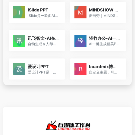
iSlide PPT
MINDSHOW 麦当秀
iSlide是一款由AI赋能的PPT制作工具，支持AI一键生成、导入文档生成以及上传模板生成PPT，内置8大资源库，超过1400w+PPT素材资源，包含模板、图示、图表、图片等。支持PPT一键美化...
麦当秀｜MINDSHOW是一款百万用户正在使用的三分钟生成一份PPT的AI应用系统
讯飞智文-AI在线生成PPT
轻竹办公-AI一键生成PPT
自动生成令人印象深刻的PPT文档
AI一键生成精美PPT，海量模板任选
爱设计PPT
boardmix博思白板-AIPPT
爱设计PPT是一款AI驱动的PPT在线生成器，它通过人工智能技术简化了PPT的制作过程，用户只需输入主题，AI即可一键生成高质量的PPT。
自定义主题，可选风格，多人协同，轻松制作出令人惊艳的演示文档