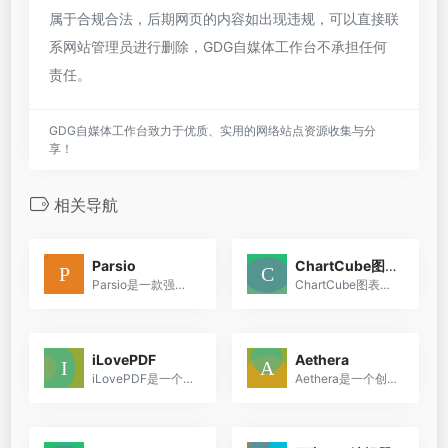
属于合规合法，后期网页的内容如出现违规，可以直接联
系网站管理员进行删除，GDG自媒体工作台不承担任何
责任。
GDG自媒体工作台致力于优质、实用的网络站点资源收集与分
享！
相关导航
Parsio
ChartCube图表魔方
Parsio是一款强大的数据提取工具，利用自然语言处理技术从电子邮件和非结构化文档（如简历、订单确认、产品描述等）中提取数据。
ChartCube图表魔方，在线图表制作工具，拖拽之间快速搞定图表制作。
iLovePDF
Aethera
iLovePDF是一个多功能的PDF处理平台，它通过桌面版和移动版应用程序，以及iLoveIMG图片处理工具，为用户提供了全面的解决方案。
Aethera是一个创新的协作知识发现工具，它利用AI技术帮助用户节省阅读时间，快速提取和综合信息。无论是团队协作还是个人研究，Aethera都能提供强大的文档管理、个性化助手和多语...